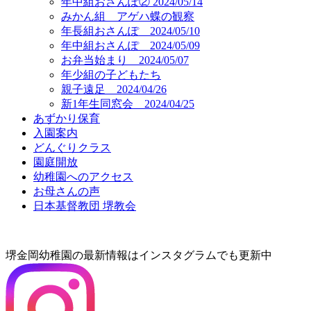
年中組おさんぽ② 2024/05/14
みかん組 アゲハ蝶の観察
年長組おさんぽ 2024/05/10
年中組おさんぽ 2024/05/09
お弁当始まり 2024/05/07
年少組の子どもたち
親子遠足 2024/04/26
新1年生同窓会 2024/04/25
あずかり保育
入園案内
どんぐりクラス
園庭開放
幼稚園へのアクセス
お母さんの声
日本基督教団 堺教会
堺金岡幼稚園の最新情報はインスタグラムでも更新中